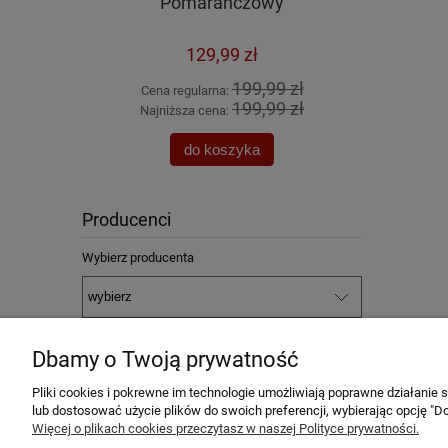
E PALOMINO
Pomarańczowy
129,99 zł
 zł
199,99 zł
Cena regularna:
Cena
 zł
199,99 zł
Najniższa cena:
Najn
do koszyka
Producenci
Wybierz producenta
Dbamy o Twoją prywatność
Pliki cookies i pokrewne im technologie umożliwiają poprawne działanie
lub dostosować użycie plików do swoich preferencji, wybierając opcję "Do
Więcej o plikach cookies przeczytasz w naszej Polityce prywatności.
Pomoc
Moje konto