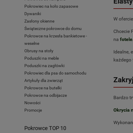
Elast
Pokrowiec na koło zapasowe
Dywaniki
W oferci
Zasłony okienne
Świąteczne pokrowce do domu
Chcecie 
Pokrowce na krzesła bankietowe -
na
fotele
weselne
Obrusy na stoły
Idealne,
Poduszki na meble
każdego f
Poduszki na zagłówki
Pokrowiec dla psa do samochodu
Zakry
Artykuły dla zwierząt
Pokrowce na butelki
Pokrowce na odbijacze
Bardzo tr
Nowości
Okrycia 
Promocje
Wykonane
Pokrowce TOP 10