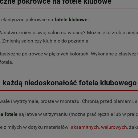
yczne pokrowce na fotele klubowe
e elastyczne pokrowce na
fotele klubowe.
Państwo zmienić swój salon na wiosnę? Możecie to zrobić nie
.
Zmienią salon czy klub nie do poznania.
 elastyczne pokrowce w pięknych kolorach. Wykonane z elastycz
otela.
j każdą niedoskonałość fotela klubowego
wałe i wytrzymałe, proste w montażu. Chronią przed plamami, si
na fotele
są łatwe w utrzymaniu (można prać ręcznie lub w pral
 z miłych w dotyku materiałów:
aksamitnych, welurowych
, ża