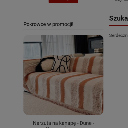
Szuka
Pokrowce w promocji!
Serdeczn
na fotel
Narzuta na kanapę - Dune -
Pluszowy 