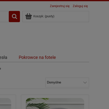
Zarejestruj się
Zaloguj się
Koszyk:
(pusty)
esła
Pokrowce na fotele
e