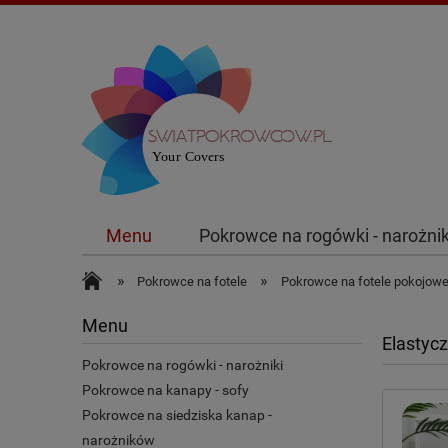
Menu
Pokrowce na rogówki - narożnik
Promocje
Nowości
»
»
Pokrowce na fotele
Pokrowce na fotele pokojow
Menu
Elastyc
Pokrowce na rogówki - narożniki
Pokrowce na kanapy - sofy
Pokrowce na siedziska kanap -
narożników