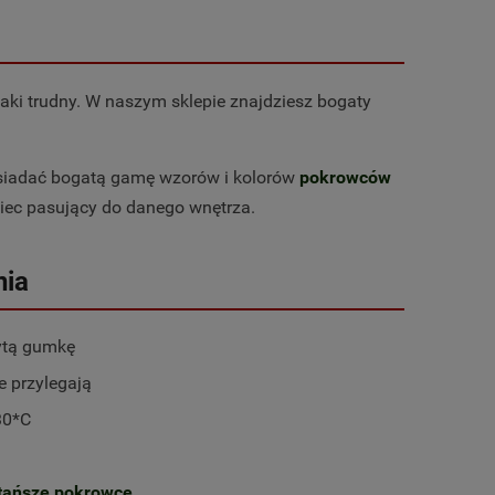
aki trudny. W naszym sklepie znajdziesz bogaty
posiadać bogatą gamę wzorów i kolorów
pokrowców
wiec pasujący do danego wnętrza.
nia
ytą gumkę
Aksamitny pluszowy pokrowiec na
POKROWIEC N
e przylegają
 -
siedzisko krzesła - BEŻOWY
KRZESŁA GRUB
KRE
30*C
29,99 zł
33,9
do koszyka
do ko
tańsze pokrowce