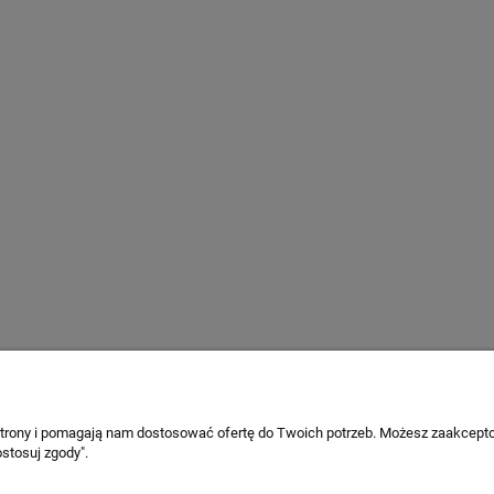
Rabbi - Tornado
DREAMLESS SLEEP
199,00 zł
159,99 zł
269,00 zł
199,99 zł
 regularna:
Cena regularna:
269,00 zł
119,99 zł
iższa cena:
Najniższa cena:
do koszyka
do koszyka
 strony i pomagają nam dostosować ofertę do Twoich potrzeb. Możesz zaakcepto
stosuj zgody".
Płatności i dostawa
Informacje