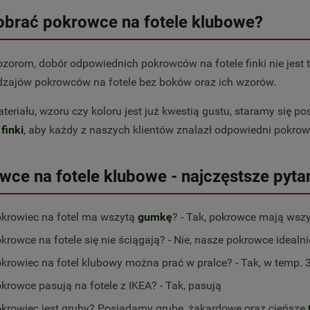
obrać pokrowce na fotele klubowe?
orom, dobór odpowiednich pokrowców na fotele finki nie jest t
dzajów pokrowców na fotele bez boków oraz ich wzorów.
teriału, wzoru czy koloru jest już kwestią gustu, staramy się 
 finki
, aby każdy z naszych klientów znalazł odpowiedni pokro
wce na fotele klubowe - najczęstsze pyta
krowiec na fotel ma wszytą
gumkę
? - Tak, pokrowce mają wsz
ITNY POKROWIEC NA
POKROWIEC NA SIEDZISKO
krowce na fotele się nie ściągają? - Nie, nasze pokrowce idealni
 - BUTELKOWA ZIELEŃ
KRZESŁA GRUBY ŻAKARDOWY
JASNY SZARY
krowiec na fotel klubowy można prać w pralce? - Tak, w temp. 
44,99 zł
29,99 zł
krowce pasują na fotele z IKEA? - Tak, pasują
do koszyka
do koszyka
krowiec jest gruby? Posiadamy grube, żakardowe oraz cieńsze