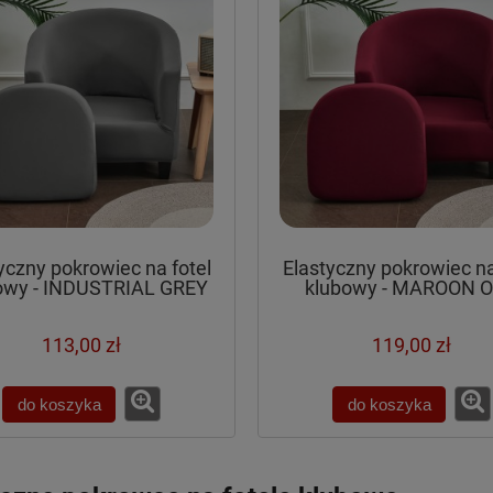
yczny pokrowiec na fotel
Elastyczny pokrowiec na
owy - INDUSTRIAL GREY
klubowy - MAROON 
113,00 zł
119,00 zł
do koszyka
do koszyka