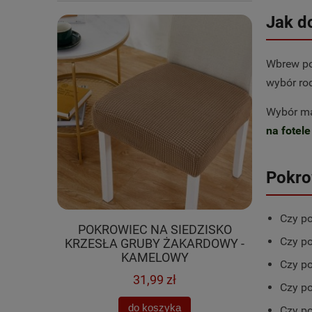
Jak d
Wbrew poz
wybór ro
Wybór ma
na fotele
Pokro
Czy po
DZISKO
POKROWIEC NA SIEDZISKO
AKSAM
Czy po
RDOWY -
KRZESŁA GRUBY ŻAKARDOWY -
KRZESŁO
KAMELOWY
Czy po
31,99 zł
Czy po
do koszyka
Czy po