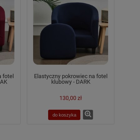
 fotel
Elastyczny pokrowiec na fotel
OAK
klubowy - DARK
130,00 zł
do koszyka