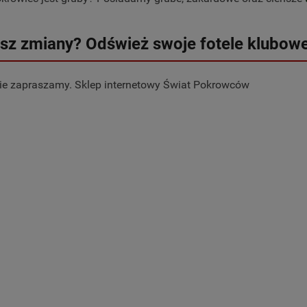
sz zmiany? Odśwież swoje fotele klubowe
ie zapraszamy. Sklep internetowy Świat Pokrowców
pokrowiec na materac -
Narzuta na kanapę - dwustronn