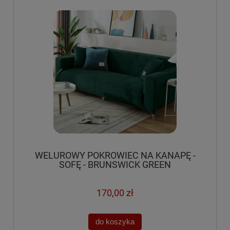
WELUROWY POKROWIEC NA KANAPĘ -
SOFĘ - BRUNSWICK GREEN
170,00 zł
do koszyka