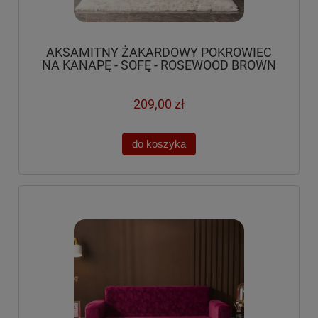
AKSAMITNY ŻAKARDOWY POKROWIEC
NA KANAPĘ - SOFĘ - ROSEWOOD BROWN
209,00 zł
do koszyka