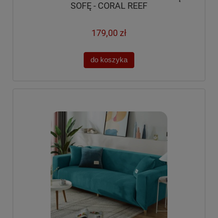
SOFĘ - CORAL REEF
179,00 zł
do koszyka