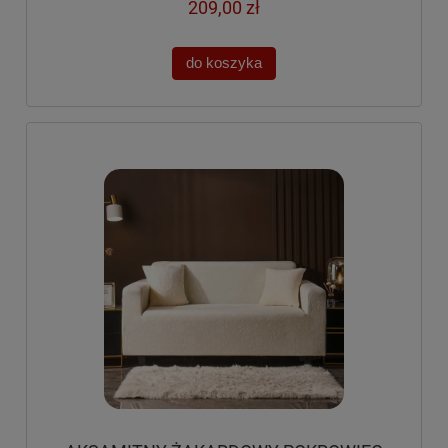
209,00 zł
do koszyka