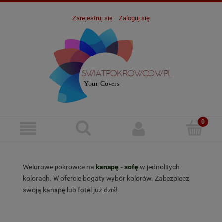
Zarejestruj się
Zaloguj się
Welurowe pokrowce na
kanapę - sofę
w jednolitych
kolorach. W ofercie bogaty wybór kolorów. Zabezpiecz
swoją kanapę lub fotel już dziś!