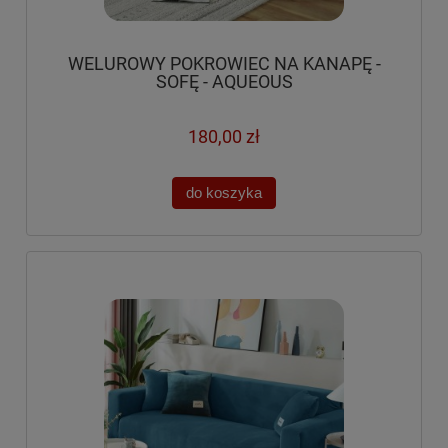
WELUROWY POKROWIEC NA KANAPĘ -
SOFĘ - AQUEOUS
180,00 zł
do koszyka