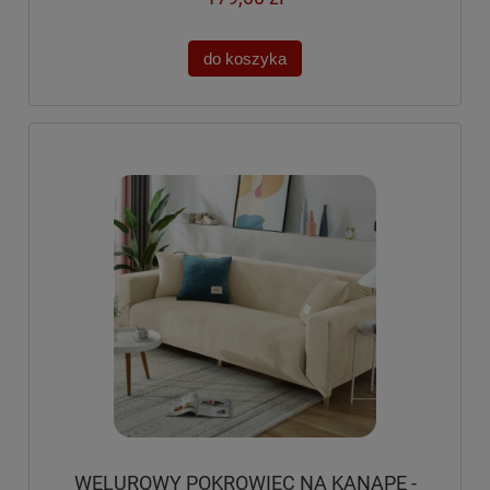
do koszyka
WELUROWY POKROWIEC NA KANAPĘ -