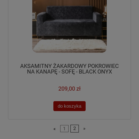
AKSAMITNY ŻAKARDOWY POKROWIEC
NA KANAPĘ - SOFĘ - BLACK ONYX
209,00 zł
do koszyka
«
1
2
»