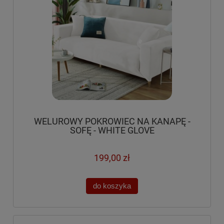
WELUROWY POKROWIEC NA KANAPĘ -
SOFĘ - WHITE GLOVE
199,00 zł
do koszyka