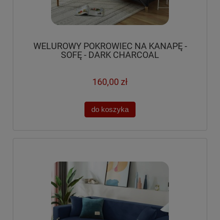
WELUROWY POKROWIEC NA KANAPĘ -
SOFĘ - DARK CHARCOAL
160,00 zł
do koszyka