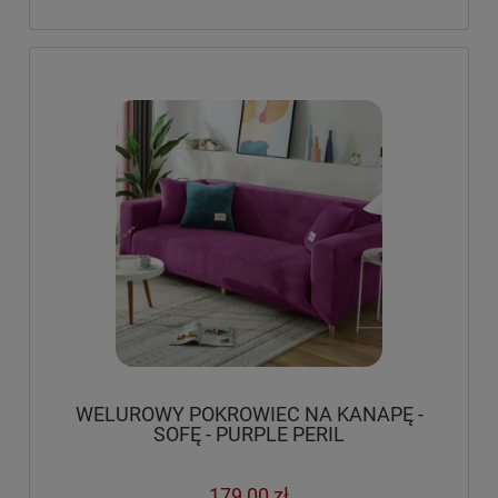
WELUROWY POKROWIEC NA KANAPĘ -
SOFĘ - PURPLE PERIL
179,00 zł