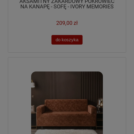
AKSAMITNY ŻAKARDOWY POKROWIEC
NA KANAPĘ - SOFĘ - IVORY MEMORIES
209,00 zł
do koszyka