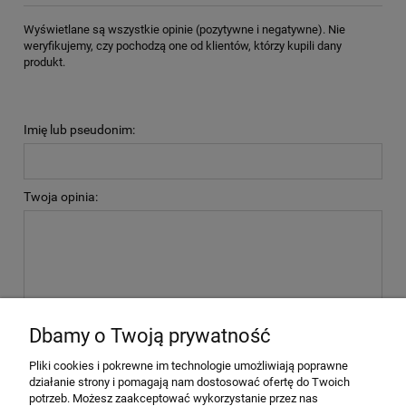
Wyświetlane są wszystkie opinie (pozytywne i negatywne). Nie
weryfikujemy, czy pochodzą one od klientów, którzy kupili dany
produkt.
Imię lub pseudonim:
Twoja opinia:
wyślij
Dbamy o Twoją prywatność
Pliki cookies i pokrewne im technologie umożliwiają poprawne
działanie strony i pomagają nam dostosować ofertę do Twoich
potrzeb. Możesz zaakceptować wykorzystanie przez nas