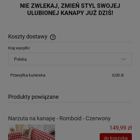
NIE ZWLEKAJ, ZMIEŃ STYL SWOJEJ
ULUBIONEJ KANAPY JUŻ DZIŚ!
Koszty dostawy
Cena nie zawiera ewentualnych kosztów płatności
Kraj wysyłki:
Przesyłka kurierska
0,00 zł
Produkty powiązane
Narzuta na kanapę - Romboid - Czerwony
149,99 zł
do koszyka