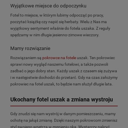
Wyjątkowe miejsce do odpoczynku
Fotel to miejsce, w którym lubimy odpocząć po pracy,
poczytać książkę czy napić się herbaty. Wielu z Nas ma
wyjątkowy sentyment właśnie do fotela uszaka. Z reguły
spędzamy w nim długie jesienno-zimowe wieczory.
Mamy rozwiązanie
Rozwiązaniem są
pokrowce na fotele
uszak. Ten pokrowiec
sprawi nowy wygląd naszemu fotelowi, a także pozwoli
zadbać o jego dobry stan. Każdy uszak z czasem się zużywa
i w następstwie dochodzi do przetarć. Gdy na czas założymy
pokrowiec na fotel uszak, to będzie nam służył długie lata.
Ukochany fotel uszak a zmiana wystroju
Gdy znudzi się nam wystrój w danym pomieszczeniu, mamy
ochotę na jakąś zmianę. Dzięki naszym pokrowcom zmienisz
styl swojego wnętrza w mgnieniu oka. Wystarczy nakryć