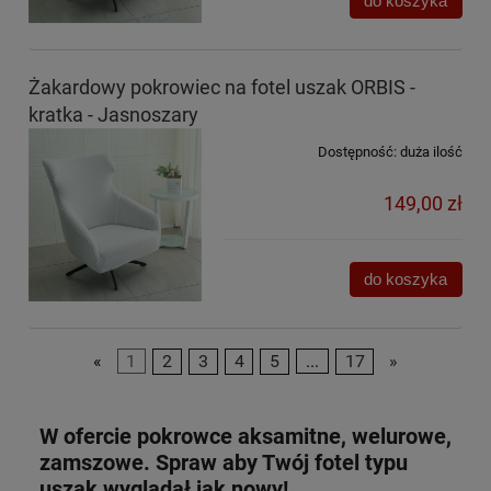
do koszyka
Żakardowy pokrowiec na fotel uszak ORBIS -
kratka - Jasnoszary
Dostępność:
duża ilość
149,00 zł
do koszyka
«
1
2
3
4
5
...
17
»
W ofercie pokrowce aksamitne, welurowe,
zamszowe. Spraw aby Twój fotel typu
uszak wyglądał jak nowy!