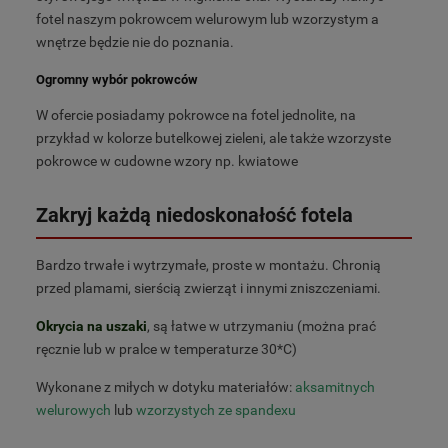
fotel naszym pokrowcem welurowym lub wzorzystym a
wnętrze będzie nie do poznania.
Ogromny wybór pokrowców
W ofercie posiadamy pokrowce na fotel jednolite, na
przykład w kolorze butelkowej zieleni, ale także wzorzyste
pokrowce w cudowne wzory np. kwiatowe
Zakryj każdą niedoskonałość fotela
Bardzo trwałe i wytrzymałe, proste w montażu. Chronią
przed plamami, sierścią zwierząt i innymi zniszczeniami.
Okrycia na uszaki
, są łatwe w utrzymaniu (można prać
ręcznie lub w pralce w temperaturze 30*C)
Wykonane z miłych w dotyku materiałów:
aksamitnych
welurowych
lub
wzorzystych ze spandexu