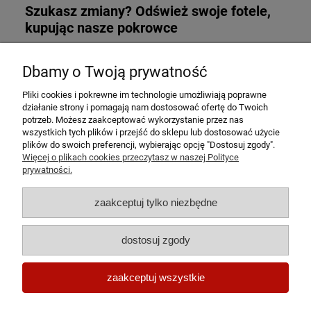
Szukasz zmiany? Odśwież swoje fotele,
kupując nasze pokrowce
Serdecznie zapraszamy. Świat Pokrowców
Dbamy o Twoją prywatność
Pliki cookies i pokrewne im technologie umożliwiają poprawne
działanie strony i pomagają nam dostosować ofertę do Twoich
potrzeb. Możesz zaakceptować wykorzystanie przez nas
Pomoc
wszystkich tych plików i przejść do sklepu lub dostosować użycie
plików do swoich preferencji, wybierając opcję "Dostosuj zgody".
Więcej o plikach cookies przeczytasz w naszej Polityce
Moje konto
prywatności.
Płatności i dostawa
zaakceptuj tylko niezbędne
Informacje
dostosuj zgody
O nas
zaakceptuj wszystkie
pokaż pełną wersję strony