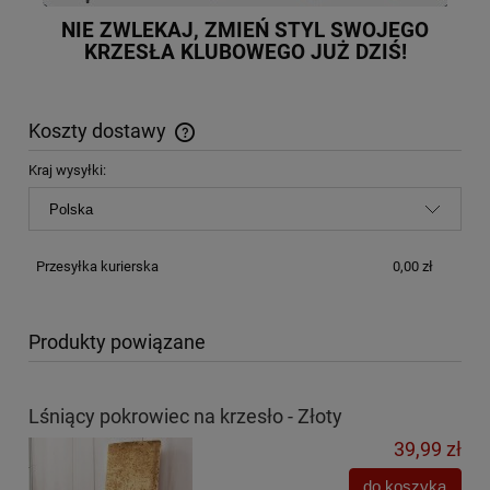
NIE ZWLEKAJ, ZMIEŃ STYL SWOJEGO
KRZESŁA KLUBOWEGO JUŻ DZIŚ!
Koszty dostawy
Cena nie zawiera ewentualnych kosztów płatności
Kraj wysyłki:
Przesyłka kurierska
0,00 zł
Produkty powiązane
Lśniący pokrowiec na krzesło - Złoty
39,99 zł
do koszyka