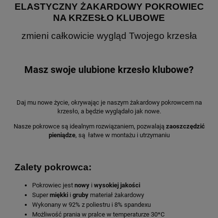
ELASTYCZNY ŻAKARDOWY POKROWIEC
NA KRZESŁO KLUBOWE
zmieni całkowicie wygląd Twojego krzesła
Masz swoje ulubione krzesło klubowe?
Daj mu nowe życie, okrywając je naszym żakardowy pokrowcem na
krzesło, a będzie wyglądało jak nowe.
Nasze pokrowce są idealnym rozwiązaniem, pozwalają
zaoszczędzić
pieniądze
, są łatwe w montażu i utrzymaniu
Zalety pokrowca:
Pokrowiec jest
nowy
i
wysokiej
jakości
Super
miękki
i
gruby
materiał żakardowy
Wykonany w 92% z poliestru i 8% spandexu
Możliwość prania w pralce w temperaturze 30*C