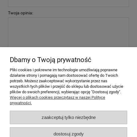
Twoja opinia:
wyślij
Dbamy o Twoją prywatność
Pliki cookies i pokrewne im technologie umożliwiają poprawne
działanie strony i pomagają nam dostosować ofertę do Twoich
potrzeb. Możesz zaakceptować wykorzystanie przez nas
wszystkich tych plików i przejść do sklepu lub dostosować użycie
plików do swoich preferencji, wybierając opcję "Dostosuj zgody".
Pomoc
Więcej o plikach cookies przeczytasz w naszej Polityce
prywatności.
Moje konto
zaakceptuj tylko niezbędne
Płatności i dostawa
dostosuj zgody