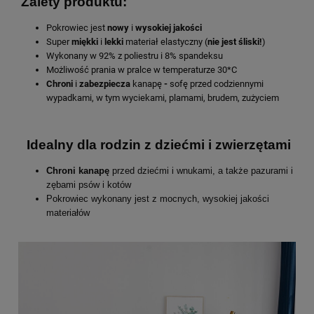
Zalety produktu:
Pokrowiec jest
nowy
i
wysokiej
jakości
Super
miękki
i
lekki
materiał elastyczny (
nie jest śliski!
)
Wykonany w 92% z poliestru i 8% spandeksu
Możliwość prania w pralce w temperaturze 30*C
Chroni
i
zabezpiecza
kanapę
-
sofę przed codziennymi
wypadkami, w tym wyciekami, plamami, brudem, zużyciem
Idealny dla rodzin z dziećmi i zwierzętami
Chroni kanapę
przed dziećmi i wnukami, a także pazurami i
zębami psów i kotów
Pokrowiec wykonany jest z mocnych, wysokiej jakości
materiałów