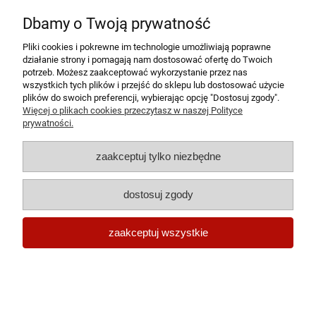
Pokrowiec na siedzisko narożnika kanapy -
Dbamy o Twoją prywatność
BRZOSKWINIOWY
Pliki cookies i pokrewne im technologie umożliwiają poprawne
działanie strony i pomagają nam dostosować ofertę do Twoich
42,99 zł
potrzeb. Możesz zaakceptować wykorzystanie przez nas
wszystkich tych plików i przejść do sklepu lub dostosować użycie
do koszyka
plików do swoich preferencji, wybierając opcję "Dostosuj zgody".
Więcej o plikach cookies przeczytasz w naszej Polityce
prywatności.
zaakceptuj tylko niezbędne
dostosuj zgody
Pokrowiec na siedzisko narożnika kanapy -
zaakceptuj wszystkie
RÓŻOWY
40,99 zł
do koszyka
Darmowa dostawa: 0zł 🚚