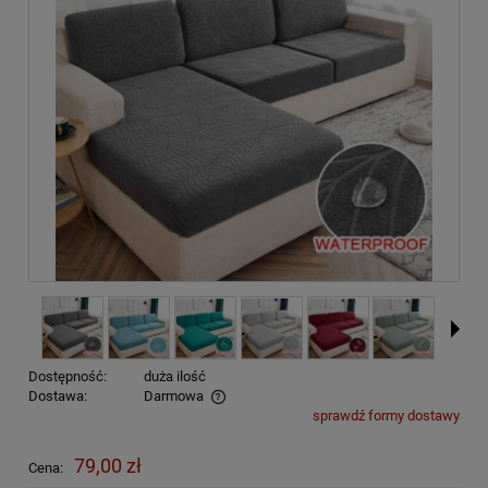
Dostępność:
duża ilość
Dostawa:
Darmowa
sprawdź formy dostawy
Cena nie zawiera ewentualnych kosztów płatności
79,00 zł
Cena: