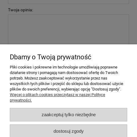
Twoja opinia:
wyślij
Dbamy o Twoją prywatność
Pliki cookies i pokrewne im technologie umożliwiają poprawne
działanie strony i pomagają nam dostosować ofertę do Twoich
potrzeb. Możesz zaakceptować wykorzystanie przez nas
wszystkich tych plików i przejść do sklepu lub dostosować użycie
plików do swoich preferencji, wybierając opcję "Dostosuj zgody".
Pomoc
Więcej o plikach cookies przeczytasz w naszej Polityce
prywatności.
Moje konto
zaakceptuj tylko niezbędne
Płatności i dostawa
dostosuj zgody